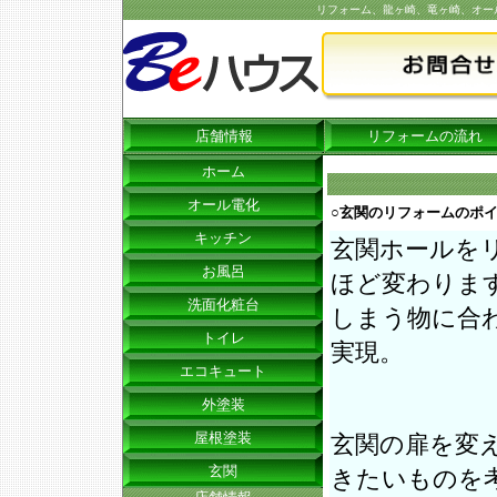
リフォーム、龍ヶ崎、竜ヶ崎、オー
店舗情報
リフォームの流れ
ホーム
オール電化
○玄関のリフォームのポ
キッチン
玄関ホールを
お風呂
ほど変わりま
洗面化粧台
しまう物に合
トイレ
実現。
エコキュート
外塗装
屋根塗装
玄関の扉を変
玄関
きたいものを