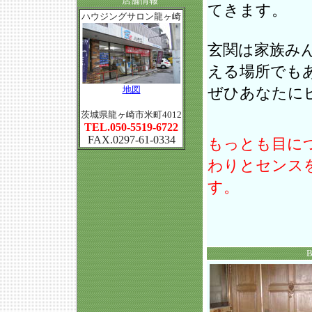
店舗情報
てきます。
ハウジングサロン龍ヶ崎
玄関は家族み
える場所でも
地図
ぜひあなたに
茨城県龍ヶ崎市米町4012
TEL.050-5519-6722
FAX.0297-61-0334
もっとも目に
わりとセンス
す。
B