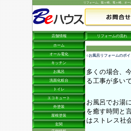
リフォーム、龍ヶ崎、竜ヶ崎、オー
店舗情報
リフォームの流れ
ホーム
オール電化
○お風呂リフォームのポイ
キッチン
多くの場合、
お風呂
る工事が多い
洗面化粧台
トイレ
エコキュート
お風呂でお湯
外塗装
を癒す時間と
屋根塗装
はストレス社
玄関