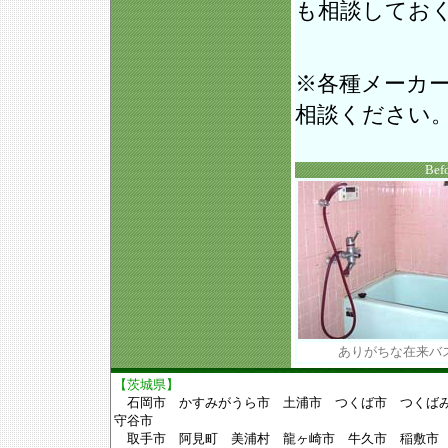
も相談してお
※各種メーカ
相談ください
Bef
ありがちな在来バ
【茨城県】
石岡市 かすみがうら市 土浦市 つくば市 つく
守谷市
取手市 阿見町 美浦村 龍ヶ崎市 牛久市 稲敷