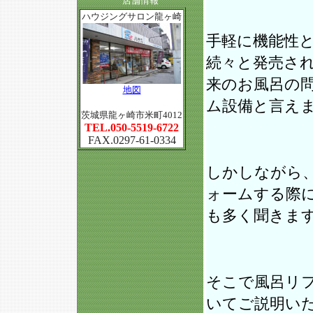
店舗情報
ハウジングサロン龍ヶ崎
手軽に機能性
続々と発売さ
来のお風呂の
地図
ム設備と言え
茨城県龍ヶ崎市米町4012
TEL.050-5519-6722
FAX.0297-61-0334
しかしながら
ォームする際
も多く聞きま
そこで風呂リ
いてご説明い